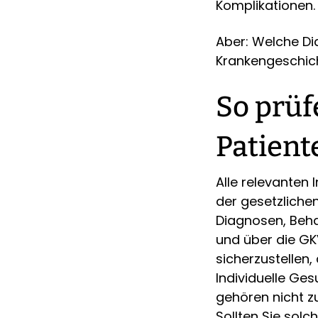
Komplikationen.
Aber: Welche Di
Krankengeschic
So prüf
Patient
Alle relevanten 
der gesetzliche
Diagnosen, Beha
und über die GK
sicherzustellen
Individuelle Ge
gehören nicht z
Sollten Sie sol