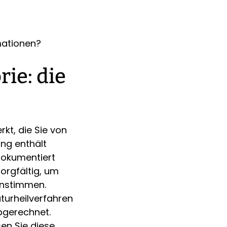
mationen?
rie: die
rkt, die Sie von
ng enthält
dokumentiert
orgfältig, um
instimmen.
turheilverfahren
bgerechnet.
en Sie diese