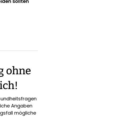
iden sollten
g ohne
ich!
sundheitsfragen
tliche Angaben
gsfall mögliche