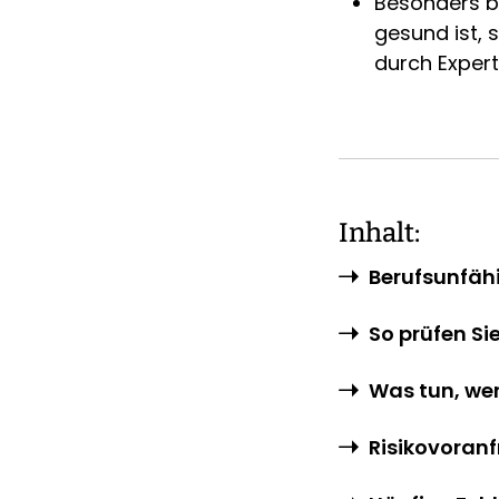
Besonders be
gesund ist, 
durch Expert
Inhalt:
Berufsunfäh
So prüfen Si
Was tun, we
Risikovoranf