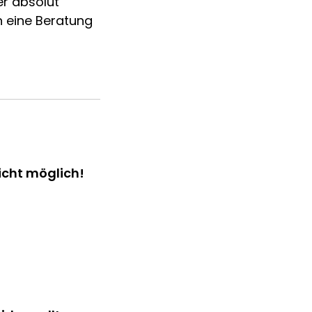
er absolut
h eine Beratung
icht möglich!