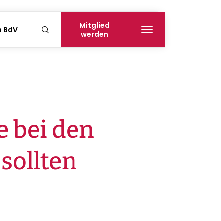
Mitglied
n BdV
werden
e bei den
sollten