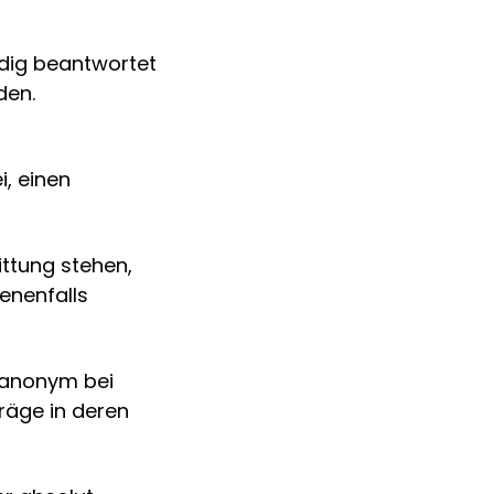
dig beantwortet
den.
i, einen
ittung stehen,
enenfalls
 anonym bei
räge in deren