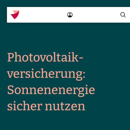
Photo­voltaik­
versiche­rung:
Sonnen­energie
sicher nutzen