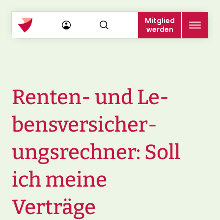
Mitglied
werden
Renten- und Le­
bens­ver­sich­er­
ungs­rech­ner: Soll
ich meine
Verträge