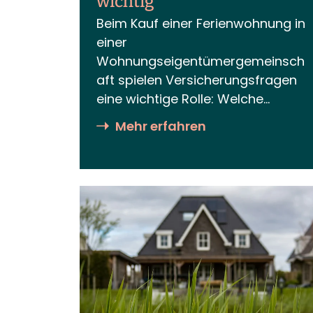
wichtig
Beim Kauf einer Ferienwohnung in
einer
Wohnungseigentümergemeinsch
aft spielen Versicherungsfragen
eine wichtige Rolle: Welche
Versicherungen braucht man als
Mehr erfahren
Wohnungseigentümer – und
welche Versicherung bietet die
beste Absicherung für
Eigentumswohnungen? Während
die Gemeinschaft für das
Gemeinschaftseigentum
zuständig ist, sind
Eigentümer*innen selbst für den
Schutz ihres Sondereigentums
verantwortlich. Welche