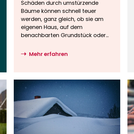
Schäden durch umstürzende
Bäume können schnell teuer
werden, ganz gleich, ob sie am
eigenen Haus, auf dem
benachbarten Grundstück oder
im Garten entstehen. Ob ein Baum
fällt, weil er durch einen Sturm
Mehr erfahren
umgeweht wird, oder aufgrund
von Schwäche und Mängeln, spielt
bei der Frage, welche
Versicherung für Schäden
aufkommt, eine entscheidende
Rolle. Ebenso wichtig ist, was in
den Versicherungsbedingungen
steht. In diesem Ratgeber
erfahren Sie, welche
Versicherungen in den jeweiligen