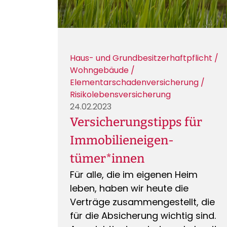
Versicherungen für die
Eigentumswohnung sinnvoll und
notwendig sind, lesen Sie hier.
Haus- und Grundbesitzerhaftpflicht /
Wohngebäude /
Elementarschadenversicherung /
Risikolebensversicherung
24.02.2023
Versicherungstipps für
Immo­bilien­eigen­
tümer*in­nen
Für alle, die im eigenen Heim
leben, haben wir heute die
Verträge zusammengestellt, die
für die Absicherung wichtig sind.