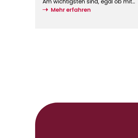
Am wichtigsten sind, egal ob mit
oder ohne Immobilie, die private
Mehr erfahren
Haftpflichtversicherung und die
Absicherung Ihrer Arbeitskraft wie
beispielsweise mit Hilfe einer
Berufsunfähig- oder
Erwerbsunfähigkeitsversicherung
– daran führt kein Weg vorbei!