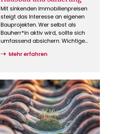
Mit sinkenden Immobilienpreisen
steigt das Interesse an eigenen
Bauprojekten. Wer selbst als
Bauherr*in aktiv wird, sollte sich
umfassend absichern. Wichtige
Versicherungen wie die
Mehr erfahren
Bauherrenhaftpflicht oder eine
Feuer-Rohbauversicherung
schützen vor hohen Kosten im
Schadensfall.