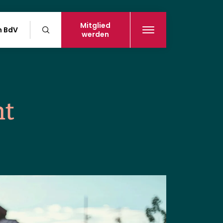
Mitglied
n BdV
werden
ht