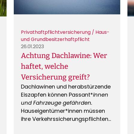
Fällen Schutz bieten und was Sie
beachten sollten, um im
Schadenfall abgesichert zu sein.
Privathaftpflichtversicherung / Haus-
und Grundbesitzerhaftpflicht
26.01.2023
Achtung Dachlawine: Wer
haftet, welche
Versicherung greift?
Dachlawinen und herabstürzende
Eiszapfen können Passant*
innen
und Fahrzeuge gefährden.
Hauseigentümer*innen müssen
ihre Verkehrssicherungspflichten
beachten, die regional