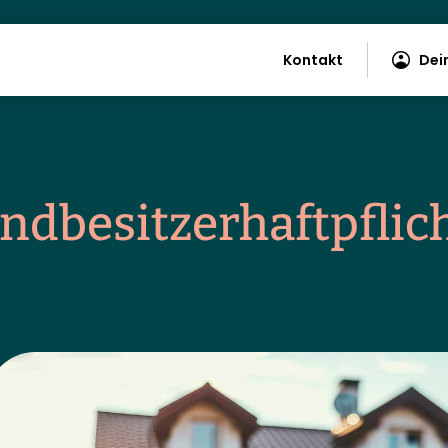
Kontakt
Dei
be­sitz­er­haf­tpflic