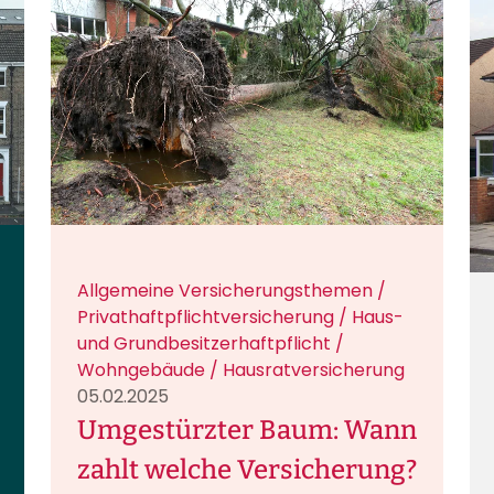
Allgemeine Versicherungsthemen /
Privathaftpflichtversicherung / Haus-
und Grundbesitzerhaftpflicht /
Wohngebäude / Hausratversicherung
05.02.2025
Umgestürzter Baum: Wann
zahlt welche Versicherung?