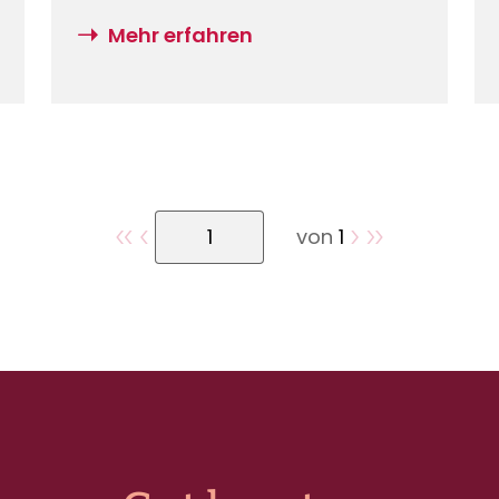
unterschiedlich ausfallen Schäden
am Gebäude durch Schneedruck
Mehr erfahren
sind nur mit einer
Elementarschadenversicherung
abgedeckt. Kfz-Halter*innen
sollten ihre Kaskoversicherung
prüfen, um bei Schäden durch
Dachlawinen abgesichert zu sein.
von
1