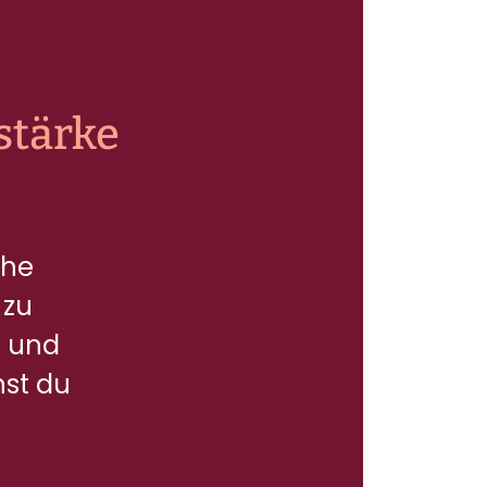
stärke
che
 zu
e und
nst du