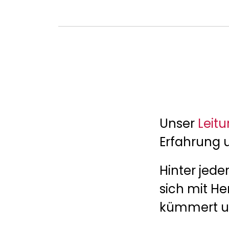
Unser
Leit
Erfahrung 
Hinter jede
sich mit He
kümmert un