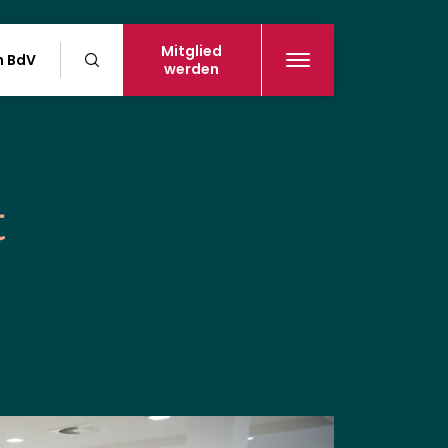
Mitglied
n BdV
werden
t