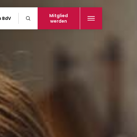
Mitglied
n BdV
werden