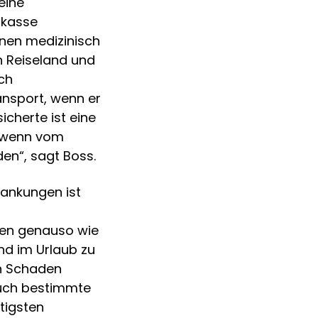
eine
nkasse
nen medizinisch
n Reiseland und
ch
nsport, wenn er
icherte ist eine
, wenn vom
en“, sagt Boss.
ankungen ist
isen genauso wie
nd im Urlaub zu
en Schaden
auch bestimmte
tigsten