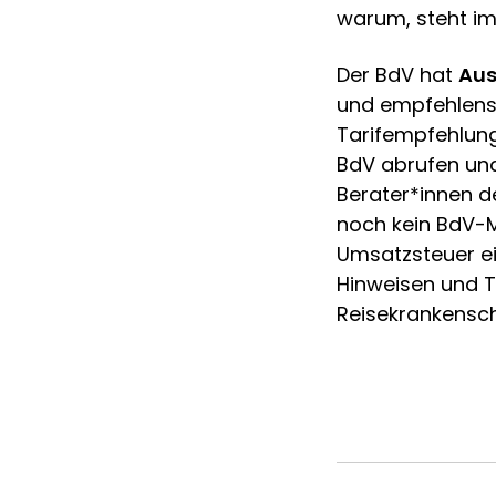
warum, steht im
Der BdV hat
Aus
und empfehlensw
Tarifempfehlung
BdV abrufen und
Berater*innen d
noch kein BdV-M
Umsatzsteuer e
Hinweisen und T
Reisekrankensch