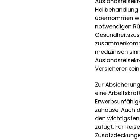
Auslandsreisekr
Heilbehandlung 
übernommen werd
notwendigen Rüc
Gesundheitszust
zusammenkommen
medizinisch sinn
Auslandsreisekr
Versicherer kei
Zur Absicherung
eine Arbeitskra
Erwerbsunfähigk
zuhause. Auch di
den wichtigsten
zufügt. Für Rei
Zusatzdeckungen