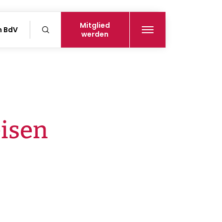
Mitglied
n BdV
werden
eisen