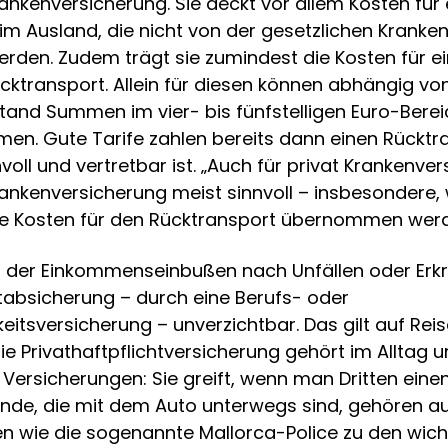
ankenversicherung. Sie deckt vor allem Kosten für 
im Ausland, die nicht von der gesetzlichen Kranke
en. Zudem trägt sie zumindest die Kosten für ei
ktransport. Allein für diesen können abhängig vo
and Summen im vier- bis fünfstelligen Euro-Berei
. Gute Tarife zahlen bereits dann einen Rücktra
voll und vertretbar ist. „Auch für privat Krankenvers
ankenversicherung meist sinnvoll – insbesondere
ne Kosten für den Rücktransport übernommen werd
 der Einkommenseinbußen nach Unfällen oder Erkr
ftabsicherung – durch eine Berufs- oder
eitsversicherung – unverzichtbar. Das gilt auf Re
e Privathaftpflichtversicherung gehört im Alltag u
 Versicherungen: Sie greift, wenn man Dritten ein
sende, die mit dem Auto unterwegs sind, gehören 
 wie die sogenannte Mallorca-Police zu den wich