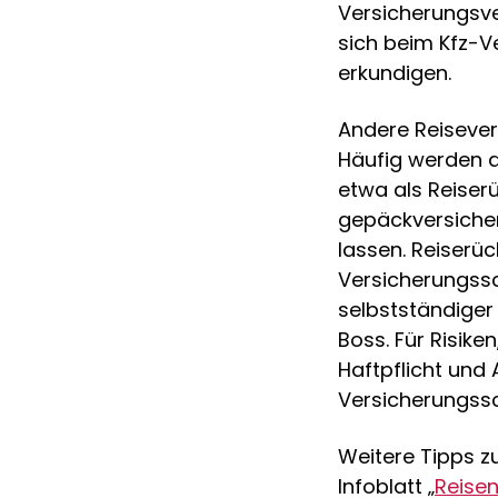
Versicherungsve
sich beim Kfz-V
erkundigen.
Andere Reisever
Häufig werden 
etwa als Reiserü
gepäckversicher
lassen. Reiserü
Versicherungssc
selbstständiger
Boss. Für Risike
Haftpflicht und 
Versicherungss
Weitere Tipps 
Infoblatt „
Reise