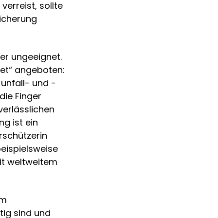
rreist, sollte
icherung
er ungeeignet.
et“ angeboten:
-unfall- und -
die Finger
verlässlichen
g ist ein
rschützerin
beispielsweise
mit weltweitem
im
ig sind und