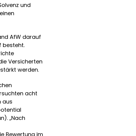
Solvenz und
 einen
and AfW darauf
 besteht.
richte
die Versicherten
estärkt werden.
ichen
ersuchten acht
n aus
otential
n). „Nach
ie Bewertung im