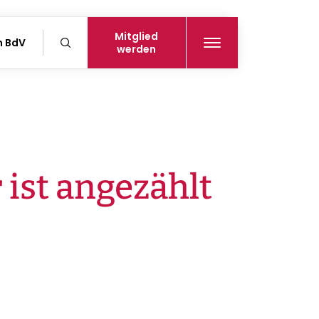
Mitglied
n BdV
werden
 ist angezählt