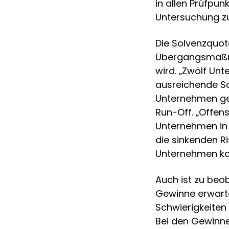
in allen Prüfpu
Untersuchung 
Die Solvenzquot
Übergangsmaßna
wird. „Zwölf U
ausreichende Sol
Unternehmen ger
Run-Off. „Offen
Unternehmen in S
die sinkenden R
Unternehmen kal
Auch ist zu beo
Gewinne erwarte
Schwierigkeiten 
Bei den Gewinne