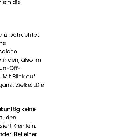
lein die
nz betrachtet
ne
 solche
finden, also im
Run-Off-
 Mit Blick auf
nzt Zielke: „Die
künftig keine
z, den
ert Kleinlein.
er. Bei einer