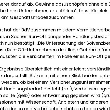
herer darauf ab, Gewinne abzuschöpfen ohne die 
heit des Unternehmens zu stärken“, fasst Kleinlein
kt am Geschäftsmodell zusammen.
ust hat der BdV zusammen mit dem Vermittlerverb
ss in Sachen Run-Off dringender Handlungsbedarf
sich nun bestätigt: „Die Untersuchung der Solvenzbe
dass Run-Off-Unternehmen deutliche Gefahren für 
müssten die Versicherten im Falle eines Run-Off g
Ergebnisse übersichtlich mit einer leicht verständl
 dargestellt. So kann mit einem Blick bei den unt
nt werden, ob bei einem Versicherungsunternehme
t Handlungsbedarf besteht (rot), Verbesserungsp
sollte (gelb) oder Entwarnung gegeben wird (grü
ussionen mit Wissenschaft, Anbietern und anderen
ützerinnen und Verbraucherschützern haben wir d