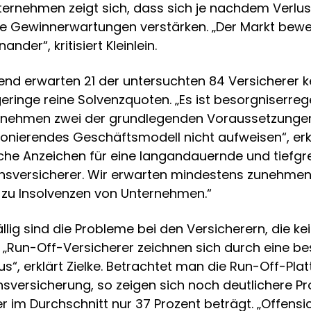
ternehmen zeigt sich, dass sich je nachdem Verlu
e Gewinnerwartungen verstärken. „Der Markt bewe
der“, kritisiert Kleinlein.
d erwarten 21 der untersuchten 84 Versicherer 
eringe reine Solvenzquoten. „Es ist besorgniserreg
ernehmen zwei der grundlegenden Voraussetzungen
onierendes Geschäftsmodell nicht aufweisen“, erklä
iche Anzeichen für eine langandauernde und tiefgre
sversicherer. Wir erwarten mindestens zunehmend
n zu Insolvenzen von Unternehmen.“
llig sind die Probleme bei den Versicherern, die k
 „Run-Off-Versicherer zeichnen sich durch eine b
s“, erklärt Zielke. Betrachtet man die Run-Off-Plat
nsversicherung, so zeigen sich noch deutlichere P
er im Durchschnitt nur 37 Prozent beträgt. „Offensic