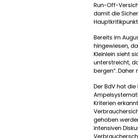
Run-Off-Versic
damit die Sicher
Hauptkritikpun
Bereits im Aug
hingewiesen, da
Kleinlein sieht 
unterstreicht, 
bergen“. Daher 
Der BdV hat die 
Ampelsystematik
Kriterien erkan
Verbrauchersich
gehoben werden 
intensiven Disk
Verbrauchersch