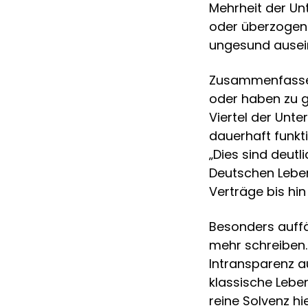
Mehrheit der Un
oder überzogen
ungesund auseinan
Zusammenfassen
oder haben zu g
Viertel der Unt
dauerhaft funkti
„Dies sind deutl
Deutschen Leben
Verträge bis hi
Besonders auffä
mehr schreiben.
Intransparenz au
klassische Lebe
reine Solvenz hi