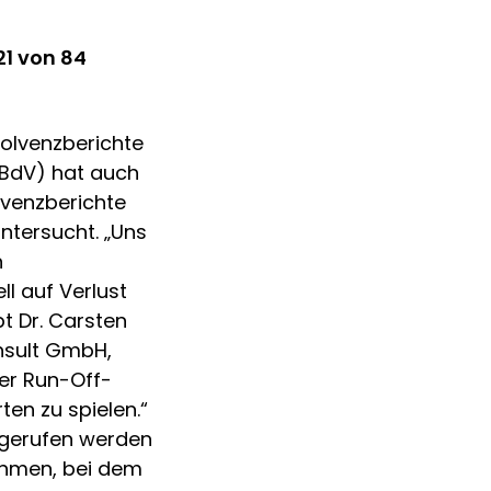
21 von 84
Solvenzberichte
(BdV) hat auch
lvenzberichte
ntersucht. „Uns
h
 auf Verlust
bt Dr. Carsten
onsult GmbH,
er Run-Off-
en zu spielen.“
gerufen werden
nehmen, bei dem