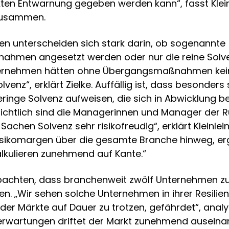
nkten Entwarnung gegeben werden kann“, fasst Klein
zusammen.
en unterscheiden sich stark darin, ob sogenannte
hmen angesetzt werden oder nur die reine Solve
nternehmen hätten ohne Übergangsmaßnahmen kei
venz“, erklärt Zielke. Auffällig ist, dass besonders
inge Solvenz aufweisen, die sich in Abwicklung be
sichtlich sind die Managerinnen und Manager der 
achen Solvenz sehr risikofreudig“, erklärt Kleinlein.
isikomargen über die gesamte Branche hinweg, ergä
kulieren zunehmend auf Kante.“
bachten, dass branchenweit zwölf Unternehmen zu
n. „Wir sehen solche Unternehmen in ihrer Resilien
der Märkte auf Dauer zu trotzen, gefährdet“, analysi
rwartungen driftet der Markt zunehmend auseinand