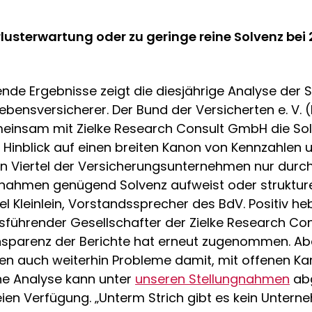
rlusterwartung oder zu geringe reine Solvenz bei 
nde Ergebnisse zeigt die diesjährige Analyse der 
ebensversicherer. Der Bund der Versicherten e. V. 
einsam mit Zielke Research Consult GmbH die So
 Hinblick auf einen breiten Kanon von Kennzahlen u
in Viertel der Versicherungsunternehmen nur durc
hmen genügend Solvenz aufweist oder strukturell
Axel Kleinlein, Vorstandssprecher des BdV. Positiv he
tsführender Gesellschafter der Zielke Research C
ansparenz der Berichte hat erneut zugenommen. Ab
en auch weiterhin Probleme damit, mit offenen Kart
he Analyse kann unter
unseren Stellungnahmen
ab
reien Verfügung. „Unterm Strich gibt es kein Unter