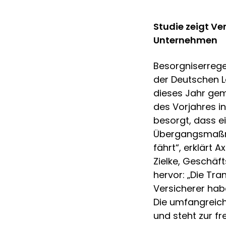
Studie zeigt Ve
Unternehmen
Besorgniserrege
der Deutschen L
dieses Jahr gem
des Vorjahres in
besorgt, dass e
Übergangsmaßna
fährt“, erklärt 
Zielke, Geschäf
hervor: „Die Tr
Versicherer hab
Die umfangreic
und steht zur f