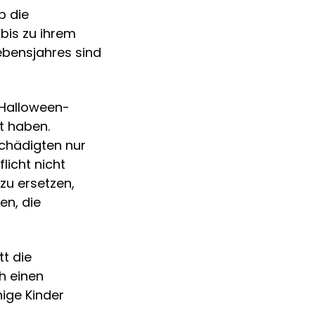
b die
bis zu ihrem
Lebensjahres sind
 Halloween-
t haben.
schädigten nur
licht nicht
u ersetzen,
en, die
tt die
ch einen
ige Kinder