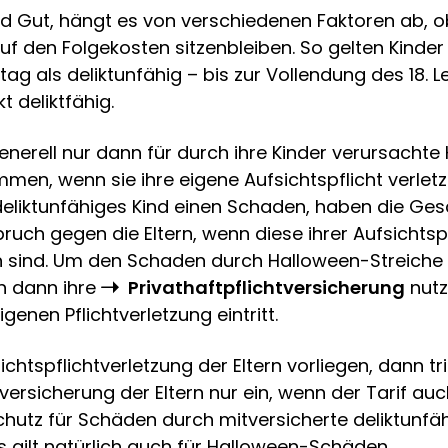
 Gut, hängt es von verschiedenen Faktoren ab, o
f den Folgekosten sitzenbleiben. So gelten Kinder 
ag als deliktunfähig – bis zur Vollendung des 18. 
t deliktfähig.
enerell nur dann für durch ihre Kinder verursachte
en, wenn sie ihre eigene Aufsichtspflicht verletz
deliktunfähiges Kind einen Schaden, haben die Ge
uch gegen die Eltern, wenn diese ihrer Aufsichtspf
ind. Um den Schaden durch Halloween-Streiche z
rn dann ihre
Privathaftpflichtversicherung
nutz
genen Pflichtverletzung eintritt.
ichtspflichtverletzung der Eltern vorliegen, dann tri
tversicherung der Eltern nur ein, wenn der Tarif au
hutz für Schäden durch mitversicherte deliktunfäh
s gilt natürlich auch für Halloween-Schäden.