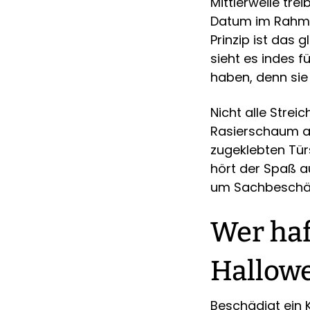
Mittlerweile tr
Datum im Rahme
Prinzip ist das 
sieht es indes f
haben, denn sie
Nicht alle Strei
Rasierschaum am
zugeklebten Tür
hört der Spaß a
um Sachbeschä
Wer haf
Hallow
Beschädigt ein 