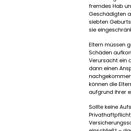
fremdes Hab und
Geschädigten au
siebten Geburtst
sie eingeschränk
Eltern müssen g
Schäden aufkomm
Verursacht ein 
dann einen Anspr
nachgekommen s
können die Elte
aufgrund ihrer ei
Sollte keine Aufs
Privathaftpflich
Versicherungssc
einschließt – da