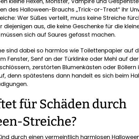
eiben kleine Hexen, Monster, Vampire und Gespenst
n des Halloween-Brauchs „Trick-or-Treat“ ihr Un
gleiche: Wer Süßes verteilt, muss keine Streiche für
ür diejenigen aus, die keine Geschenke für die klei
 müssen sich auf Saures gefasst machen.
che sind dabei so harmlos wie Toilettenpapier auf
 Fenster, Senf an der Türklinke oder Mehl auf der
schlössern, zerstörten Blumenkästen oder Böllern 
uf, denn spätestens dann handelt es sich beim Ha
digungen.
tet für Schäden durch
een-Streiche?
Kind durch einen vermeintlich harmlosen Hallowee