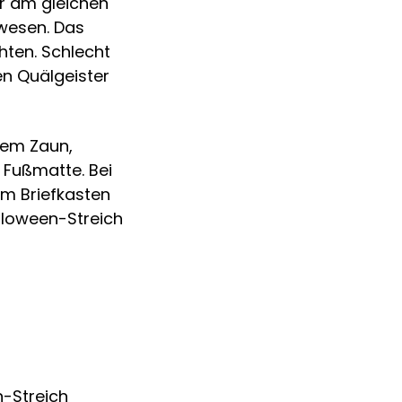
er am gleichen
wesen. Das
chten. Schlecht
nen Quälgeister
 dem Zaun,
 Fußmatte. Bei
im Briefkasten
lloween-Streich
n-Streich