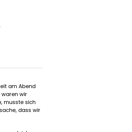
?
dheit am Abend
t waren wir
e, musste sich
sache, dass wir