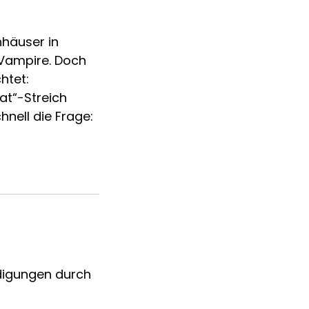
nhäuser in
 Vampire. Doch
htet:
at“-Streich
hnell die Frage:
igungen durch