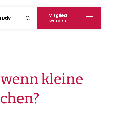
Mitglied
n BdV
werden
 wenn kleine
achen?