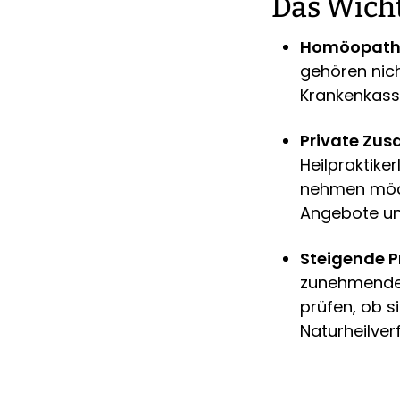
Das Wicht
Homöopathis
gehören nich
Krankenkasse
Private Zus
Heilpraktike
nehmen möcht
Angebote unt
Steigende P
zunehmendem 
prüfen, ob 
Naturheilver