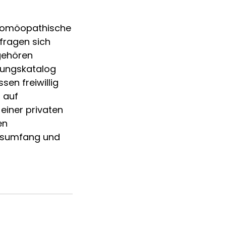
r homöopathische
 fragen sich
 gehören
tungskatalog
en freiwillig
 auf
einer privaten
en
ungsumfang und