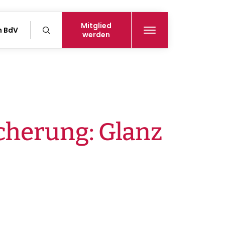
Mitglied
n BdV
werden
cherung: Glanz