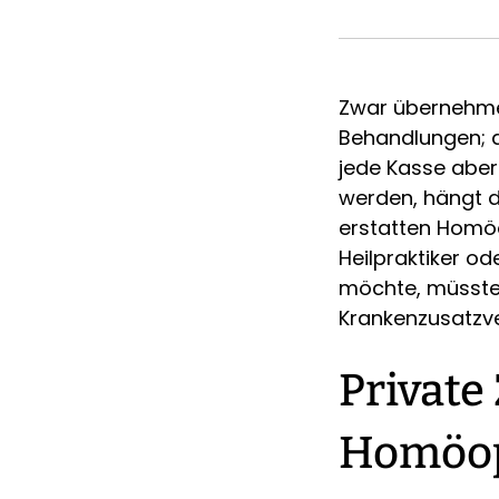
Zwar übernehme
Behandlungen; d
jede Kasse aber 
werden, hängt d
erstatten Homöo
Heilpraktiker od
möchte, müsste 
Krankenzusatzve
Private
Homöop