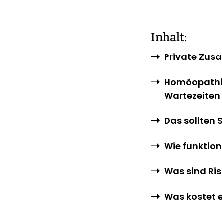
Inhalt:
Private Zus
Homöopathie
Wartezeiten
Das sollten 
Wie funktion
Was sind Ris
Was kostet e