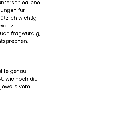
nterschiedliche
tungen für
ätzlich wichtig
eich zu
auch fragwürdig,
ntsprechen.
llte genau
t, wie hoch die
 jeweils vom