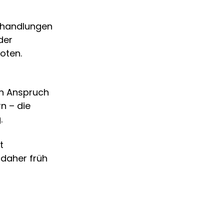
handlungen
der
oten.
in Anspruch
n – die
.
t
 daher früh